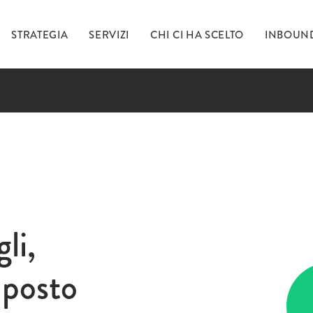
STRATEGIA
SERVIZI
CHI CI HA SCELTO
INBOUN
Ti 
inc
li,
 posto