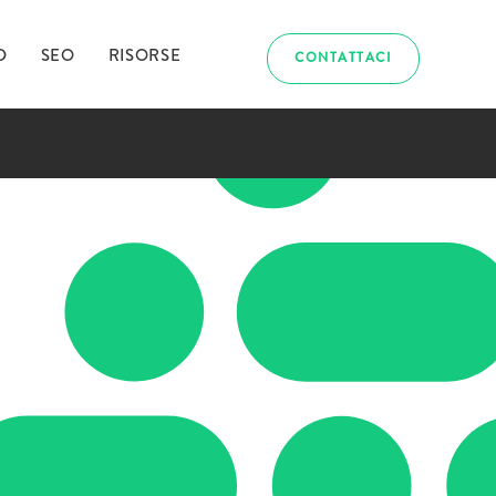
D
SEO
RISORSE
CONTATTACI
abbiamo
uriosito?