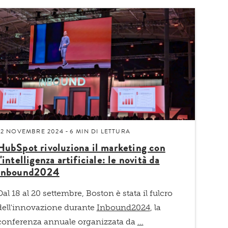
22 NOVEMBRE 2024
6 MIN
DI LETTURA
-
HubSpot rivoluziona il marketing con
l'intelligenza artificiale: le novità da
Inbound2024
Dal 18 al 20 settembre, Boston è stata il fulcro
dell'innovazione durante
Inbound2024
, la
conferenza annuale organizzata da
...