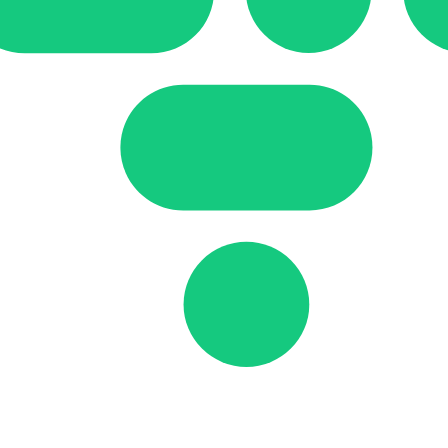
esto
zio è per