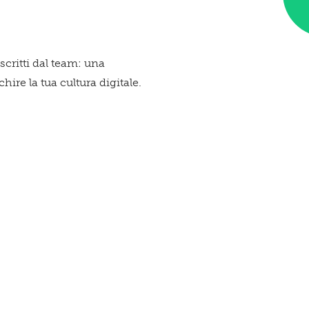
Qu
 scritti dal team: una
ire la tua cultura digitale.
spa
te!