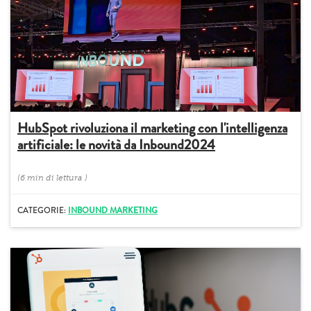
HubSpot rivoluziona il marketing con l'intelligenza
artificiale: le novità da Inbound2024
(
6 min
di lettura
)
CATEGORIE:
INBOUND MARKETING