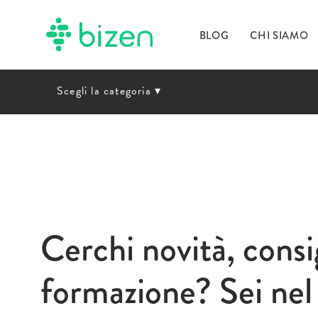
BLOG
CHI SIAMO
Scegli la categoria
▾
Cerchi novità, consig
formazione? Sei nel