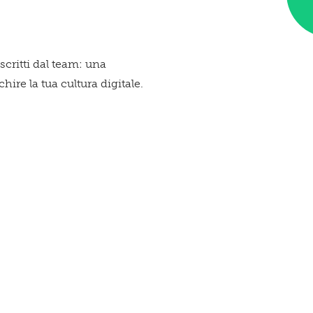
Que
 scritti dal team: una
ire la tua cultura digitale.
spa
te!