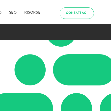
D
SEO
RISORSE
CONTATTACI
abbiamo
uriosito?