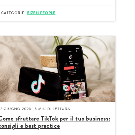
CATEGORIE:
BIZEN PEOPLE
icazioni su novità, eventi e servizi
ne dell'
Informativa sul trattamento dei dati
22 GIUGNO 2023
5 MIN
DI LETTURA
-
Come sfruttare TikTok per il tuo business:
consigli e best practice