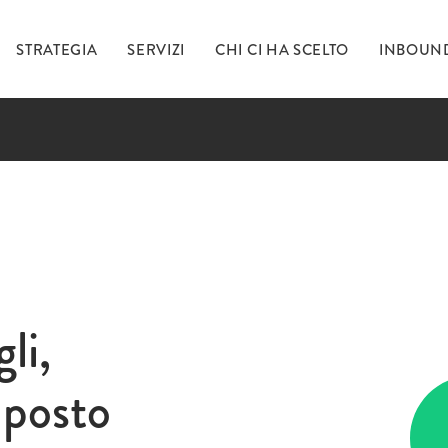
STRATEGIA
SERVIZI
CHI CI HA SCELTO
INBOUN
Ti 
inc
li,
 posto