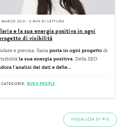
5 MARZO 2021
5 MIN
DI LETTURA
-
Ilaria e la sua energia positiva in ogni
progetto di visibilità
Solare e precisa, Ilaria
porta in ogni progetto
di
visibilità
la sua energia positiva
. Della SEO
adora l’analisi dei dati e delle...
CATEGORIE:
BIZEN PEOPLE
VISUALIZZA DI PIÙ