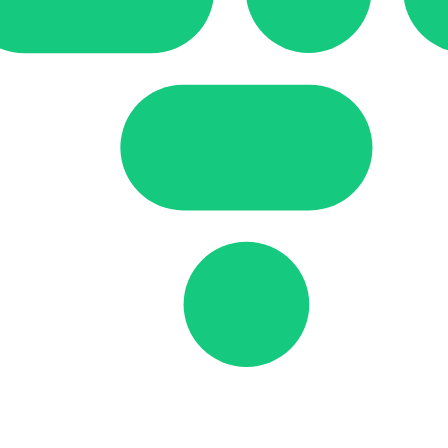
sto
zio è per