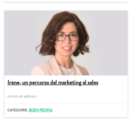
Irene, un percorso dal marketing al sales
(
4 min
di lettura
)
CATEGORIE:
BIZEN PEOPLE