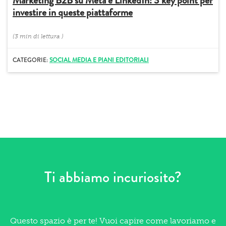
Marketing B2B su Meta e LinkedIn: 3 key point per
investire in queste piattaforme
(
3 min
di lettura
)
CATEGORIE:
SOCIAL MEDIA E PIANI EDITORIALI
Ti abbiamo incuriosito?
Questo spazio è per te! Vuoi capire come lavoriamo e