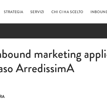
STRATEGIA
SERVIZI
CHI CI HA SCELTO
INBOUN
Ti 
nbound marketing appli
caso ArredissimA
inc
URA