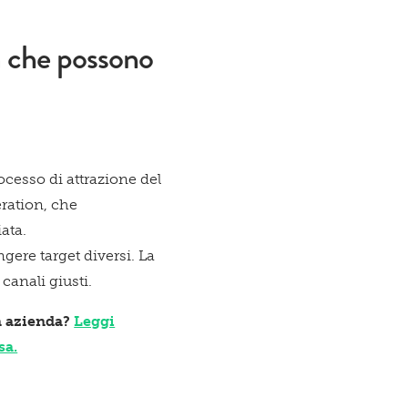
à che possono
cesso di attrazione del
icazioni su novità, eventi e servizi
eration, che
ata.
ere target diversi. La
 canali giusti.
ne dell'
Informativa sul trattamento dei dati
ua azienda?
Leggi
sa.