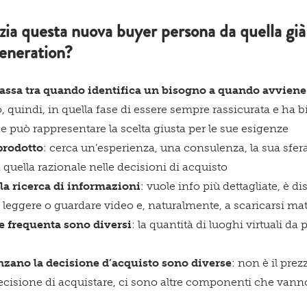
nzia questa nuova buyer persona da quella già
generation?
ssa tra quando identifica un bisogno a quando avviene 
, quindi, in quella fase di essere sempre rassicurata e ha bi
he può rappresentare la scelta giusta per le sue esigenze
 prodotto
: cerca un’esperienza, una consulenza, la sua sfe
 quella razionale nelle decisioni di acquisto
la ricerca di informazioni
: vuole info più dettagliate, è d
leggere o guardare video e, naturalmente, a scaricarsi mat
he frequenta sono diversi
: la quantità di luoghi virtuali da
enzano la decisione d’acquisto sono diverse
: non è il pre
decisione di acquistare, ci sono altre componenti che van
.