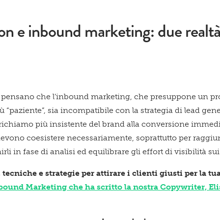
on e inbound marketing: due realt
i pensano che l’inbound marketing, che presuppone un pro
Acconsento a ricevere comun
iù “paziente”, sia incompatibile con la strategia di lead gen
ichiamo più insistente del brand alla conversione immedi
evono coesistere necessariamente, soprattutto per raggiung
i in fase di analisi ed equilibrare gli effort di visibilità sui
Confermo di aver preso visio
tecniche e strategie per attirare i clienti giusti per la t
nbound Marketing che ha scritto la nostra Copywriter, Eli