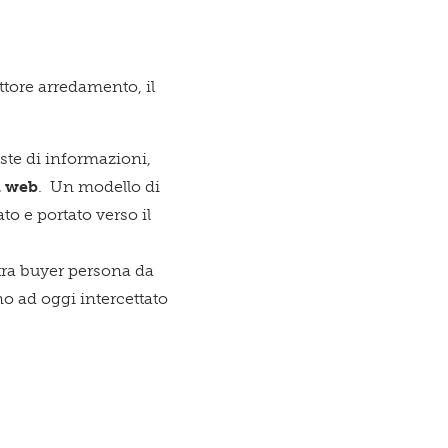
esto
ttore arredamento, il
zio è per
este di informazioni,
l web
. Un modello di
to e portato verso il
ltra buyer persona da
no ad oggi intercettato