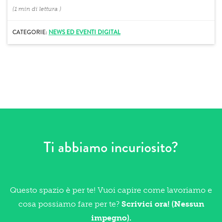
(
1 min
di lettura
)
CATEGORIE:
NEWS ED EVENTI DIGITAL
Ti abbiamo incuriosito?
Questo spazio è per te! Vuoi capire come lavoriamo e
cosa possiamo fare per te?
Scrivici ora! (Nessun
impegno).