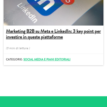
Marketing B2B su Meta e LinkedIn: 3 key point per
investire in queste piattaforme
(
3 min
di lettura
)
CATEGORIE:
SOCIAL MEDIA E PIANI EDITORIALI