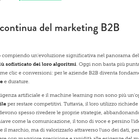
 continua del marketing B2B
o compiendo un'evoluzione significativa nel panorama de
ù sofisticato dei loro algoritmi
. Oggi non basta più punt
e clic e conversioni: per le aziende B2B diventa fondame
he
e durature.
ligenza artificiale e il machine learning non sono più un
ile
per restare competitivi. Tuttavia, il loro utilizzo richi
 devono spesso rivedere le proprie strategie, abbandonando
iave come la comunicazione, il tono di voce e persino l’ide
e il marchio, ma di valorizzarlo attraverso l’uso dei dati, pe
re con maggiore precisione e rapidità alle esigenze del m