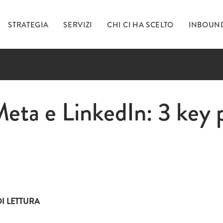
STRATEGIA
SERVIZI
CHI CI HA SCELTO
INBOUN
Ti 
ta e LinkedIn: 3 key po
inc
I LETTURA