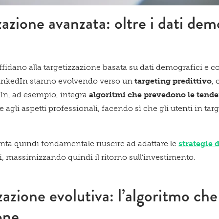
zzazione avanzata: oltre i dati dem
affidano alla targetizzazione basata su dati demografici e 
LinkedIn stanno evolvendo verso un
targeting predittivo
, 
In, ad esempio, integra
algoritmi che prevedono le tende
Acconsento a ricevere comun
 agli aspetti professionali, facendo sì che gli utenti in ta
nta quindi fondamentale riuscire ad adattare le
strategie d
ati, massimizzando quindi il ritorno sull’investimento.
Confermo di aver preso visio
zazione evolutiva: l’algoritmo ch
one