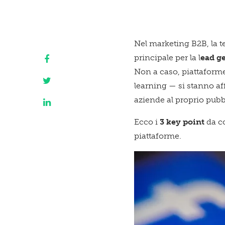
Nel marketing B2B, la t
principale per la l
ead g
Non a caso, piattafor
learning — si stanno af
aziende al proprio pubb
Ecco i
3 key point
da co
piattaforme.