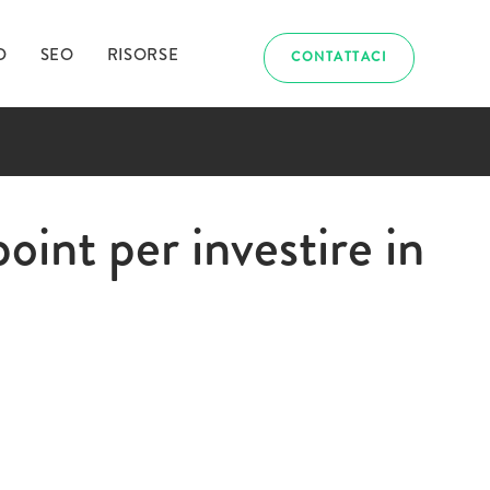
D
SEO
RISORSE
CONTATTACI
abbiamo
int per investire in
uriosito?