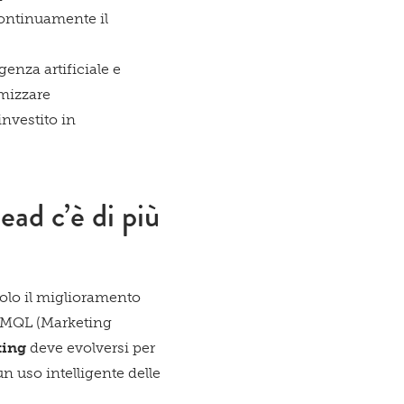
 continuamente il
genza artificiale e
mizzare
nvestito in
ead c’è di più
olo il miglioramento
n MQL (Marketing
ting
deve evolversi per
n uso intelligente delle