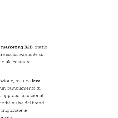
l
marketing B2B
, grazie
are esclusivamente su
ntale costruire
'opzione, ma una
leva
ede un cambiamento di
 approcci tradizionali
ntità visiva del brand.
r migliorare le
ercato