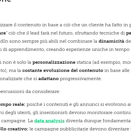
zzare il contenuto in base a ciò che un cliente ha fatto in 
are
” ciò che il lead farà nel futuro, sfruttando tecniche di
p
edIn sono sempre più abili nel combinare la
dinamicità
de
tmi di apprendimento, creando esperienze uniche in tempo 
i non è solo la
personalizzazione
statica (ad esempio, mos
to), ma la
costante evoluzione del contenuto
in base alle 
onalizzate che si
adattano
progressivamente.
percussioni da considerare:
empo reale:
poiché i contenuti e gli annunci si evolvono
oni degli utenti, gli inserzionisti devono monitorare conti
e campagne. La
data analysis
diventa dunque fondamental
llo creativo:
le campagne pubblicitarie devono diventare