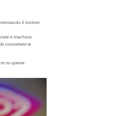
esto
diventando il motore
iciale e machine
zio è per
di connettere le
nti su queste