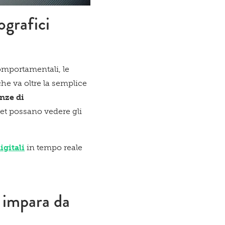
ografici
comportamentali, le
che va oltre la semplice
nze di
icazioni su novità, eventi e servizi
rget possano vedere gli
igitali
in tempo reale
ne dell'
Informativa sul trattamento dei dati
e impara da