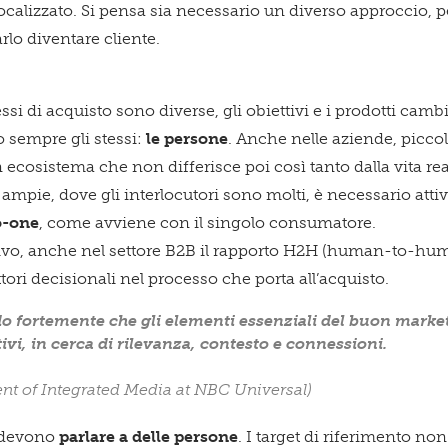
localizzato. Si pensa sia necessario un diverso approccio, p
arlo diventare cliente.
si di acquisto sono diverse, gli obiettivi e i prodotti camb
 sempre gli stessi:
le persone
. Anche nelle aziende, picco
 ecosistema che non differisce poi così tanto dalla vita re
 ampie, dove gli interlocutori sono molti, è necessario atti
o-one
, come avviene con il singolo consumatore.
ivo, anche nel settore B2B il rapporto H2H (human-to-hum
ttori decisionali nel processo che porta all’acquisto.
o fortemente che gli elementi essenziali del buon marketi
ivi, in cerca di rilevanza, contesto e connessioni.
nt of Integrated Media at NBC Universal)
 devono
parlare a delle persone
. I target di riferimento no