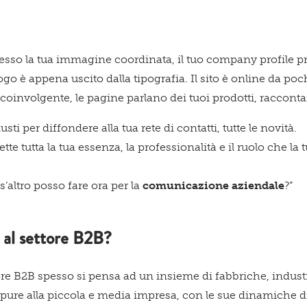
Qu
on esso la tua immagine coordinata, il tuo company profile 
ogo è appena uscito dalla tipografia. Il sito è online da poc
coinvolgente, le pagine parlano dei tuoi prodotti, racconta
spa
usti per diffondere alla tua rete di contatti, tutte le novità.
mette tutta la tua essenza, la professionalità e il ruolo che la
s’altro posso fare ora per la
comunicazione aziendale
?”
te!
 al settore B2B?
ore B2B spesso si pensa ad un insieme di fabbriche, indus
ppure alla piccola e media impresa, con le sue dinamiche 