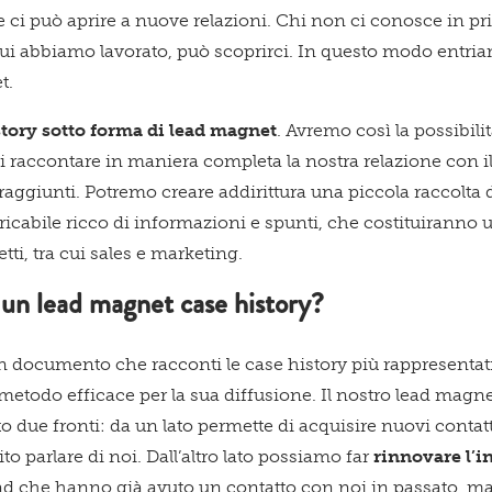
nte ci può aprire a nuove relazioni. Chi non ci conosce in 
ui abbiamo lavorato, può scoprirci. In questo modo entria
t.
story sotto forma di lead magnet
. Avremo così la possibili
 raccontare in maniera completa la nostra relazione con il
ti raggiunti. Potremo creare addirittura una piccola raccolta 
ricabile ricco di informazioni e spunti, che costituiranno 
tti, tra cui sales e marketing.
un lead magnet case history?
 documento che racconti le case history più rappresentativ
metodo efficace per la sua diffusione. Il nostro lead magne
 due fronti: da un lato permette di acquisire nuovi contatt
o parlare di noi. Dall’altro lato possiamo far
rinnovare l’i
ead che hanno già avuto un contatto con noi in passato, m