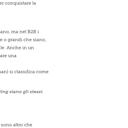
er conquistare la
iano, ma nel B2B i
le o grandi che siano,
ale. Anche in un
vare una
an) si classifica come
ng siano gli stessi.
n sono altro che