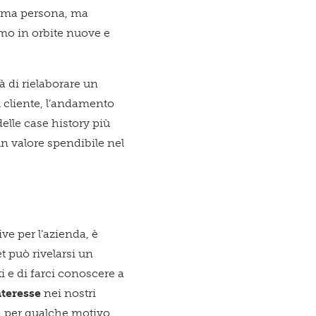
prima persona, ma
mo in orbite nuove e
tà di rielaborare un
 cliente, l’andamento
delle case history più
un valore spendibile nel
e per l’azienda, è
t può rivelarsi un
i e di farci conoscere a
nteresse
nei nostri
a per qualche motivo