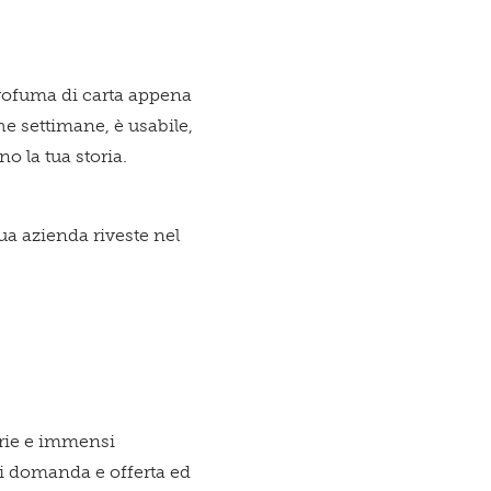
esto
profuma di carta appena
he settimane, è usabile,
no la tua storia.
zio è per
 tua azienda riveste nel
trie e immensi
di domanda e offerta ed