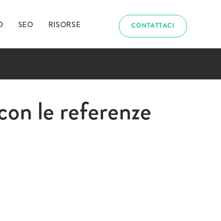
D
SEO
RISORSE
CONTATTACI
abbiamo
con le referenze
uriosito?