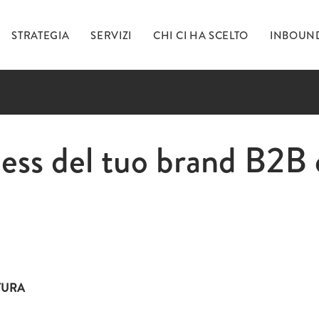
STRATEGIA
SERVIZI
CHI CI HA SCELTO
INBOUN
Ti 
ss del tuo brand B2B 
inc
TURA