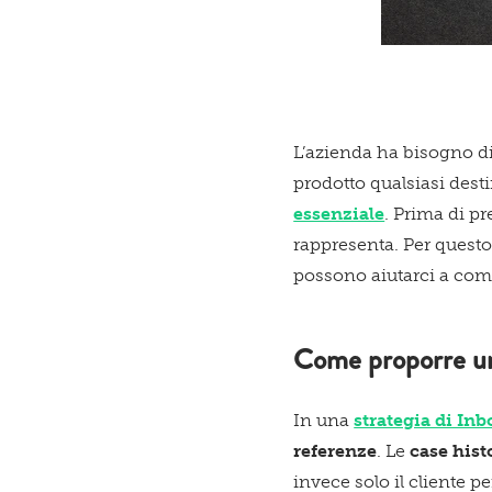
L’azienda ha bisogno d
prodotto qualsiasi dest
essenziale
. Prima di p
rappresenta. Per quest
possono aiutarci a comp
Come proporre un
In una
strategia di In
referenze
. Le
case his
invece solo il cliente p