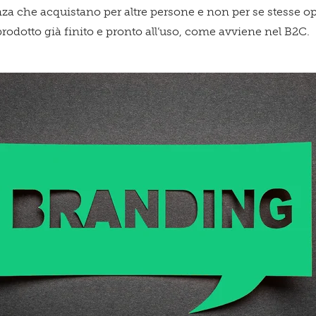
nza che acquistano per altre persone e non per se stesse 
dotto già finito e pronto all’uso, come avviene nel B2C.
Acconsento a ricevere comun
Confermo di aver preso visio