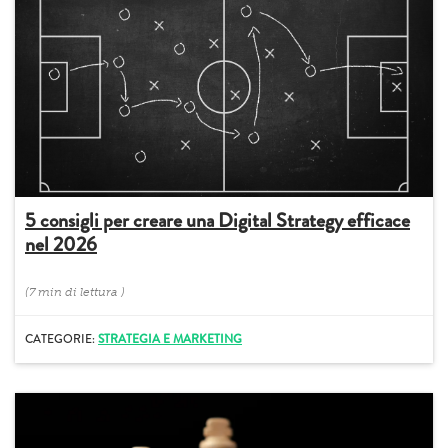
5 consigli per creare una Digital Strategy efficace
nel 2026
(
7 min
di lettura
)
CATEGORIE:
STRATEGIA E MARKETING