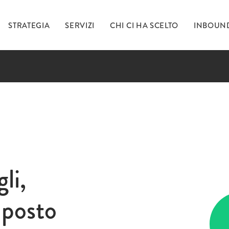
STRATEGIA
SERVIZI
CHI CI HA SCELTO
INBOUN
Ti 
inc
li,
 posto