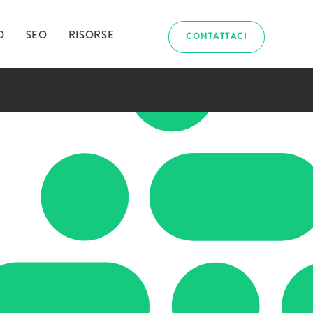
D
SEO
RISORSE
CONTATTACI
abbiamo
uriosito?