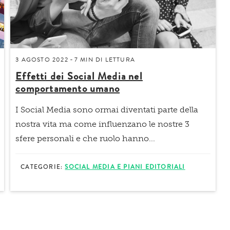
3 AGOSTO 2022
7 MIN
DI LETTURA
-
Effetti dei Social Media nel
comportamento umano
I
Social Media
sono ormai diventati parte della
nostra vita ma come influenzano le nostre 3
sfere personali e che ruolo hanno...
CATEGORIE:
SOCIAL MEDIA E PIANI EDITORIALI