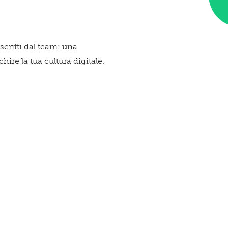
Que
 scritti dal team: una
ire la tua cultura digitale.
spa
te!