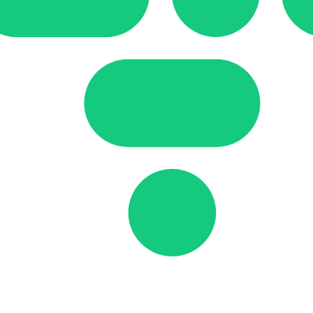
sto
zio è per