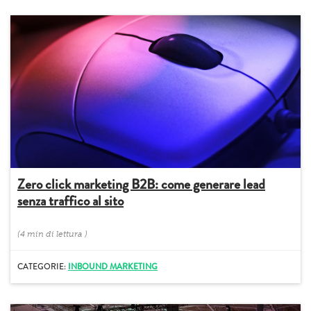
Zero click marketing B2B: come generare lead
senza traffico al sito
(
4 min
di lettura
)
CATEGORIE:
INBOUND MARKETING