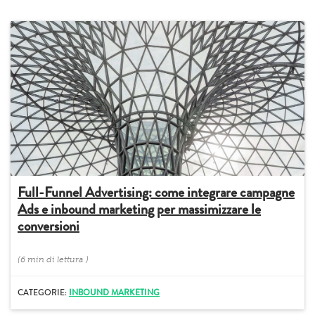
Full-Funnel Advertising: come integrare campagne
Ads e inbound marketing per massimizzare le
conversioni
(
6 min
di lettura
)
CATEGORIE:
INBOUND MARKETING