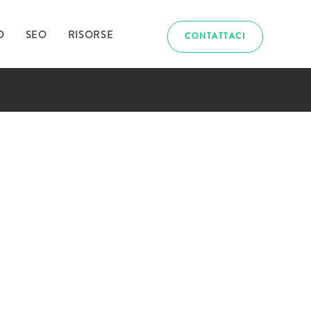
D
SEO
RISORSE
CONTATTACI
abbiamo
uriosito?