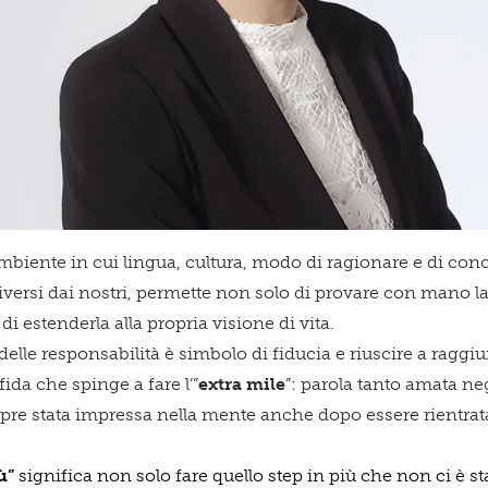
Acconsento a ricevere comun
biente in cui lingua, cultura, modo di ragionare e di conc
rsi dai nostri, permette non solo di provare con mano la 
i estenderla alla propria visione di vita.
Confermo di aver preso visio
 delle responsabilità è simbolo di fiducia e riuscire a raggi
ida che spinge a fare l’”
extra mile
”: parola tanto amata neg
pre stata impressa nella mente anche dopo essere rientrat
ù”
significa non solo fare quello step in più che non ci è 