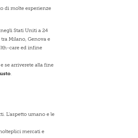
esto
to di molte esperienze
negli Stati Uniti a 24
re tra Milano, Genova e
zio è per
lth-care ed infine
se arriverete alla fine
iusto
.
ti. L’aspetto umano e le
molteplici mercati e