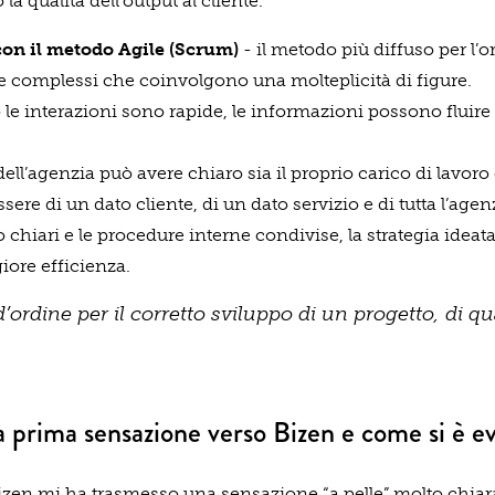
a qualità dell’output al cliente.
con il metodo Agile (Scrum)
- il metodo più diffuso per l’
e complessi che coinvolgono una molteplicità di figure.
le interazioni sono rapide, le informazioni possono fluire
l’agenzia può avere chiaro sia il proprio carico di lavoro
essere di un dato cliente, di un dato servizio e di tutta l’agen
no chiari e le procedure interne condivise, la strategia idea
re efficienza.
 d’ordine per il corretto sviluppo di un progetto, di q
a prima sensazione verso Bizen e come si è e
izen mi ha trasmesso una sensazione “a pelle” molto chiara