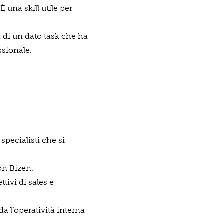
 una skill utile per
à di un dato task che ha
ssionale.
specialisti che si
on Bizen.
tivi di sales e
a l’operatività interna