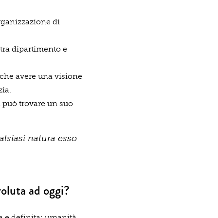
organizzazione di
 tra dipartimento e
 che avere una visione
zia.
ta può trovare un suo
ualsiasi natura esso
voluta ad oggi?
 e definita: umanità.