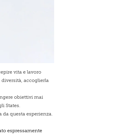
icazioni su novità, eventi e servizi
epire vita e lavoro
diversità, accoglierla
ne dell'
Informativa sul trattamento dei dati
ungere obiettivi mai
li States.
a da questa esperienza.
stato espressamente