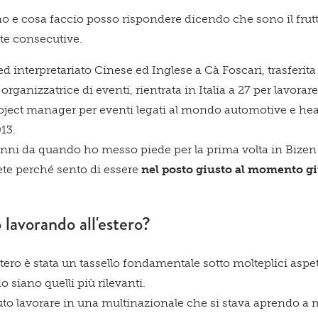
Qu
o e cosa faccio posso rispondere dicendo che sono il frut
e consecutive.
d interpretariato Cinese ed Inglese a Cà Foscari, trasferita 
rganizzatrice di eventi, rientrata in Italia a 27 per lavora
spa
ject manager per eventi legati al mondo automotive e hea
13.
anni da quando ho messo piede per la prima volta in Bizen e 
rete perché sento di essere
nel posto giusto al momento g
te!
 lavorando all'estero?
tero è stata un tassello fondamentale sotto molteplici aspet
do siano quelli più rilevanti.
tuto lavorare in una multinazionale che si stava aprendo a 