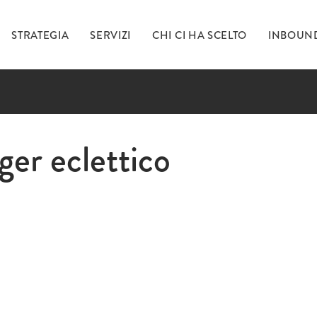
STRATEGIA
SERVIZI
CHI CI HA SCELTO
INBOUN
Ti 
ger eclettico
inc