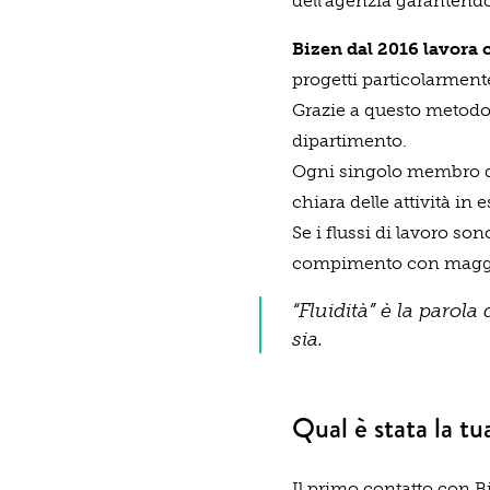
dell’agenzia garantendo l
Bizen dal 2016 lavora 
progetti particolarment
Grazie a questo metodo 
dipartimento.
Ogni singolo membro del
chiara delle attività in 
Se i flussi di lavoro so
compimento con maggio
“Fluidità” è la parola
sia.
Qual è stata la tu
Il primo contatto con B