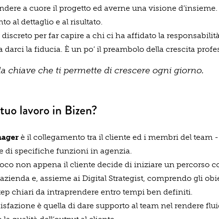
dere a cuore il progetto ed averne una visione d’insieme. È
o al dettaglio e al risultato.
iscreto per far capire a chi ci ha affidato la responsabilit
a darci la fiducia. È un po’ il preambolo della crescita profe
ola chiave che ti permette di crescere ogni giorno.
 tuo lavoro in Bizen?
nager
è il collegamento tra il cliente ed i membri del team - 
 di specifiche funzioni in agenzia.
gioco non appena il cliente decide di iniziare un percorso c
’azienda e, assieme ai Digital Strategist, comprendo gli obiet
p chiari da intraprendere entro tempi ben definiti.
sfazione è quella di dare supporto al team nel rendere fluid