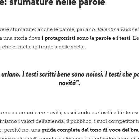
ce: sfumature nelle parole
vere sfumature: anche le parole, parlano.
Valentina Falcinel
ta una storia dove
i protagonisti sono le parole e i testi
. L
 che ci mette di fronte a delle scelte.
e urlano. I testi scritti bene sono noiosi. I testi ch
novità”
.
iamo a comunicare novità, suscitando curiosità ed intere
iamo i valori dell’azienda, il pubblico, i suoi competitor 
re, perché no, una
guida completa del tono di voce del br
 personalità dell’azienda, da leggere e condividere con gli a