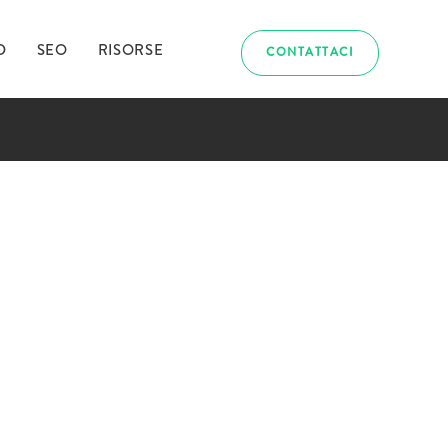
D
SEO
RISORSE
CONTATTACI
abbiamo
uriosito?