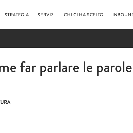
STRATEGIA
SERVIZI
CHI CI HA SCELTO
INBOUN
Ti 
e far parlare le parole
inc
TURA