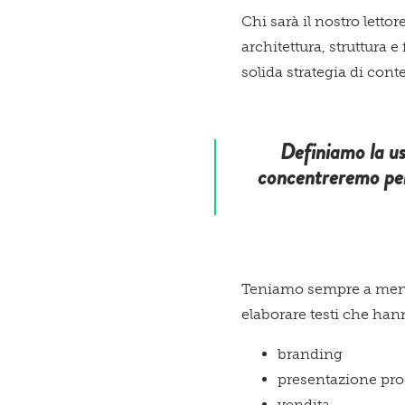
Chi sarà il nostro lettor
architettura, struttura
solida strategia di con
Definiamo la
u
concentreremo per l
Teniamo sempre a mente
elaborare testi che han
branding
presentazione pro
vendita