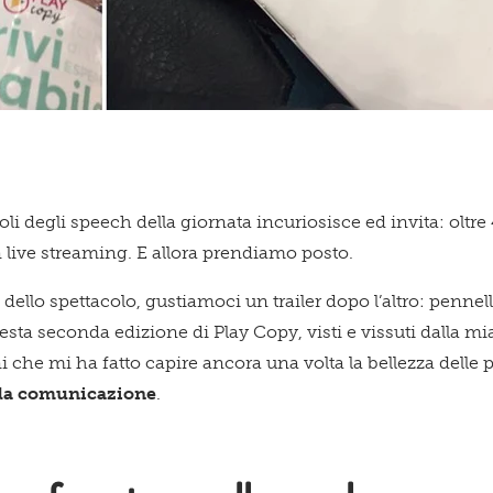
 titoli degli speech della giornata incuriosisce ed invita: olt
Acconsento a ricevere comun
n live streaming. E allora prendiamo posto.
llo spettacolo, gustiamoci un trailer dopo l’altro: pennella
esta seconda edizione di Play Copy, visti e vissuti dalla m
Confermo di aver preso visio
che mi ha fatto capire ancora una volta la bellezza delle p
ella comunicazione
.