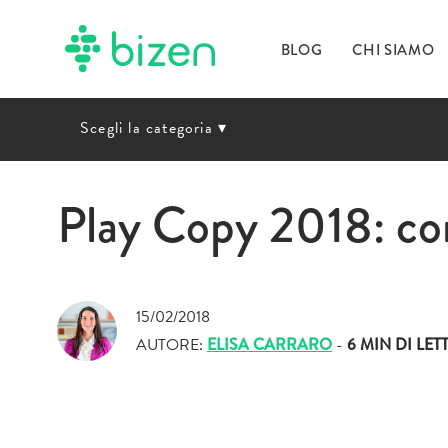
BLOG
CHI SIAMO
Scegli la categoria
▾
Play Copy 2018: com
15/02/2018
AUTORE:
ELISA CARRARO
-
6 MIN
DI LET