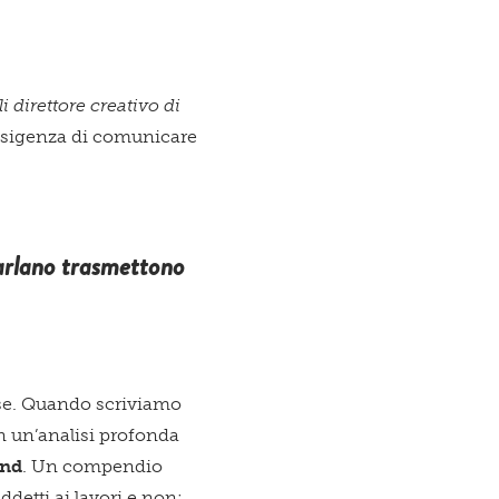
li
direttore creativo di
’esigenza di comunicare
e parlano trasmettono
sse. Quando scriviamo
in un’analisi profonda
and
. Un compendio
ddetti ai lavori e non: