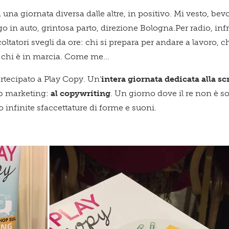
Qu
 una giornata diversa dalle altre, in positivo. Mi vesto, bevo
go in auto, grintosa parto, direzione Bologna.Per radio, inf
ltatori svegli da ore: chi si prepara per andare a lavoro, chi
 chi è in marcia. Come me...
spa
rtecipato a Play Copy. Un’
intera giornata dedicata alla sc
b marketing:
al copywriting
. Un giorno dove il re non è so
ro infinite sfaccettature di forme e suoni.
te!