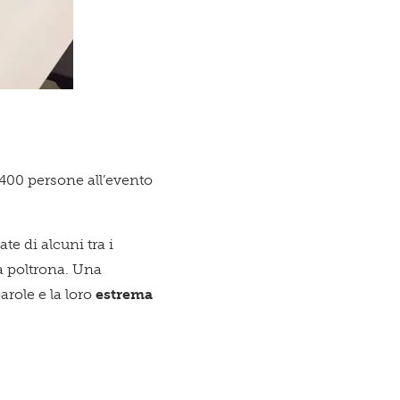
re 400 persone all’evento
icazioni su novità, eventi e servizi
te di alcuni tra i
ia poltrona. Una
ne dell'
Informativa sul trattamento dei dati
arole e la loro
estrema