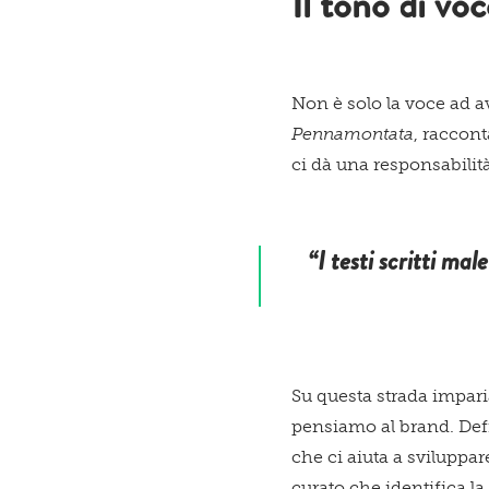
Il tono di vo
Non è solo la voce ad a
Pennamontata
, raccon
ci dà una responsabilità
“I testi scritti mal
Su questa strada impar
pensiamo al brand. Defin
che ci aiuta a sviluppa
curato che identifica la