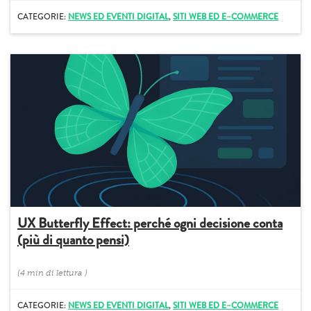
CATEGORIE:
NEWS ED EVENTI DIGITAL
,
SITI WEB ED E–COMMERCE
UX Butterfly Effect: perché ogni decisione conta
(più di quanto pensi)
(
4 min
di lettura
)
CATEGORIE:
NEWS ED EVENTI DIGITAL
,
SITI WEB ED E–COMMERCE