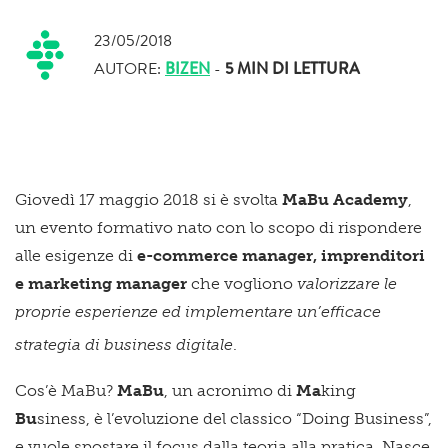
23/05/2018
AUTORE:
BIZEN
-
5 MIN
DI LETTURA
Giovedì 17 maggio 2018 si è svolta
MaBu Academy
,
un evento formativo nato con lo scopo di rispondere
alle esigenze di
e-commerce manager, imprenditori
e marketing manager
che vogliono
valorizzare le
proprie esperienze ed implementare un’efficace
strategia di business digitale
.
Cos’è MaBu?
MaBu
, un acronimo di
Ma
king
Bu
siness, è l’evoluzione del classico “Doing Business”,
e vuole spostare il focus dalla teoria alla pratica. Nasce