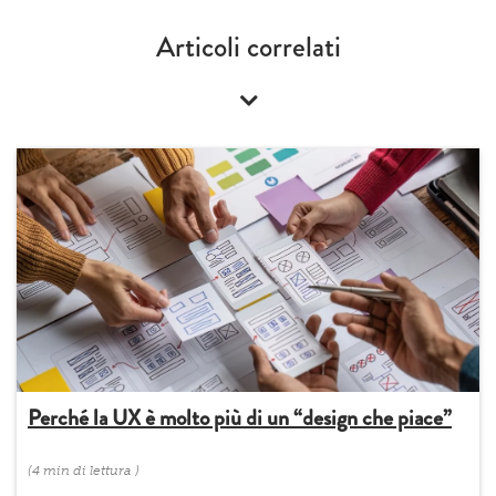
Articoli correlati
Perché la UX è molto più di un “design che piace”
(
4 min
di lettura
)