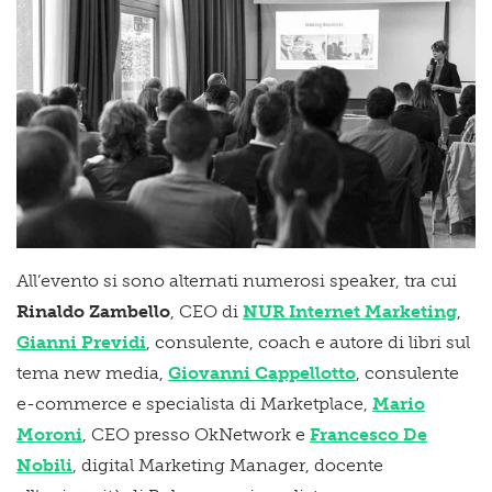
All’evento si sono alternati numerosi speaker, tra cui
Rinaldo Zambello
, CEO di
NUR Internet Marketing
,
Gianni Previdi
, consulente, coach e autore di libri sul
tema new media,
Giovanni Cappellotto
, consulente
e-commerce e specialista di Marketplace,
Mario
Moroni
, CEO presso OkNetwork e
Francesco De
Nobili
, digital Marketing Manager, docente