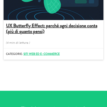
UX Butterfly Effect: perché ogni decisione conta
(più di quanto pensi)
(
4 min
di lettura
)
CATEGORIE:
SITI WEB ED E–COMMERCE