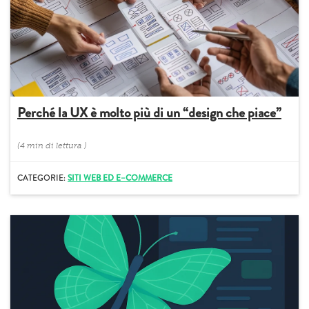
Perché la UX è molto più di un “design che piace”
(
4 min
di lettura
)
CATEGORIE:
SITI WEB ED E–COMMERCE