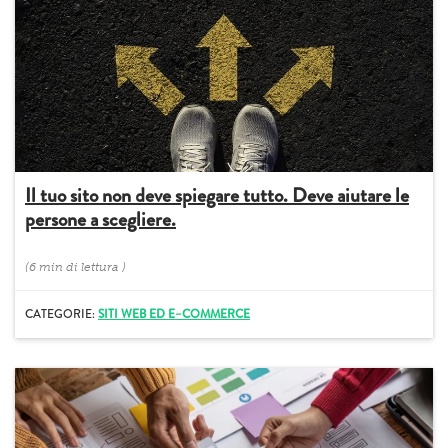
Il tuo sito non deve spiegare tutto. Deve aiutare le
persone a scegliere.
(
6 min
di lettura
)
CATEGORIE:
SITI WEB ED E–COMMERCE