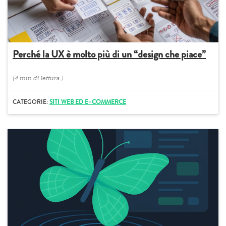
Perché la UX è molto più di un “design che piace”
(
4 min
di lettura
)
CATEGORIE:
SITI WEB ED E–COMMERCE