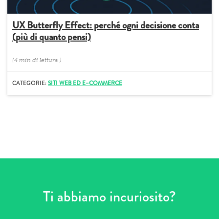
UX Butterfly Effect: perché ogni decisione conta
(più di quanto pensi)
(
4 min
di lettura
)
CATEGORIE:
SITI WEB ED E–COMMERCE
Ti abbiamo incuriosito?