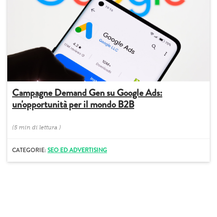
Campagne Demand Gen su Google Ads:
un'opportunità per il mondo B2B
(
5 min
di lettura
)
CATEGORIE:
SEO ED ADVERTISING