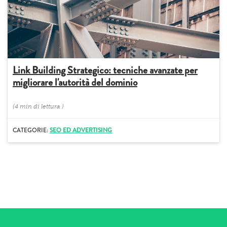
Link Building Strategico: tecniche avanzate per
migliorare l'autorità del dominio
(
4 min
di lettura
)
CATEGORIE:
SEO ED ADVERTISING