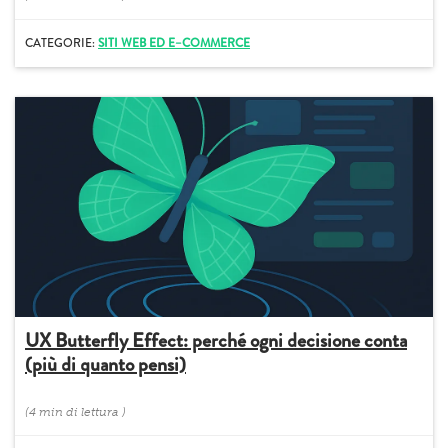
CATEGORIE:
SITI WEB ED E–COMMERCE
UX Butterfly Effect: perché ogni decisione conta
(più di quanto pensi)
(
4 min
di lettura
)