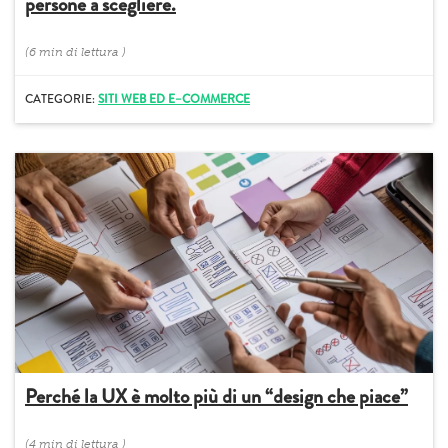
persone a scegliere.
(
6 min
di lettura
)
CATEGORIE:
SITI WEB ED E–COMMERCE
Perché la UX è molto più di un “design che piace”
(
4 min
di lettura
)