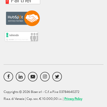
Copyrights © 2026 Bizen srl - C.f. e P.iva 03784640272
R.e.a. di Venezia | Cap. soc. € 10.000,00 i.v. |
Privacy Policy