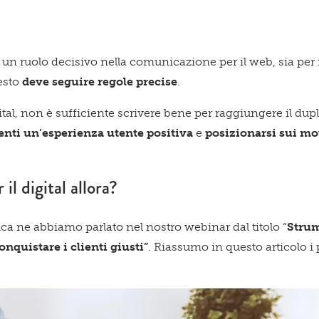
Qu
un ruolo decisivo nella comunicazione per il web, sia per il
uesto
deve seguire regole precise
.
spa
gital, non è sufficiente scrivere bene per raggiungere il dup
ienti un’esperienza utente positiva
e
posizionarsi sui mot
il digital allora?
te!
ica ne abbiamo parlato nel nostro webinar dal titolo “
Strum
nquistare i clienti giusti”
. Riassumo in questo articolo i 