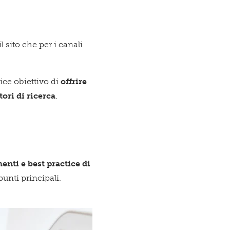
esto
 sito che per i canali
zio è per
lice obiettivo di
offrire
ori di ricerca
.
enti e best practice di
punti principali.