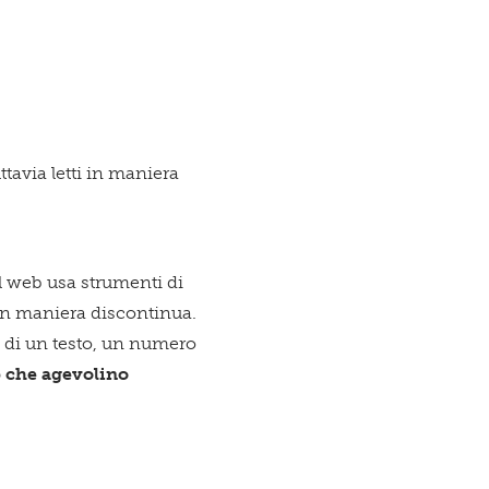
ttavia letti in maniera
icazioni su novità, eventi e servizi
nel web usa strumenti di
, in maniera discontinua.
a
di un testo, un numero
ne dell'
Informativa sul trattamento dei dati
eb che agevolino