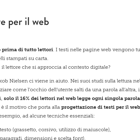
e per il web
prima di tutto lettori
. I testi nelle pagine web vengono tu
lli stampati su carta.
l lettore che si approccia al contesto digitale?
Acconsento a ricevere comun
akob Nielsen ci viene in aiuto. Nei suoi studi sulla lettura 
iare come l’occhio dell’utente salti da una parola all’altra
i,
solo il 16% dei lettori nel web legge ogni singola parol
Confermo di aver preso visio
è il motivo che porta alla
progettazione di testi per il w
esempio, ad alcune tecniche essenziali:
esto (grassetto, corsivo, utilizzo di maiuscole),
 (paragrafi, dimensioni e scelta font),