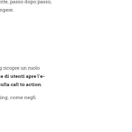
utente, passo dopo passo,
ungere.
g ricopre un ruolo
 di utenti apre l’e-
sulla call to action
.
ting, come negli