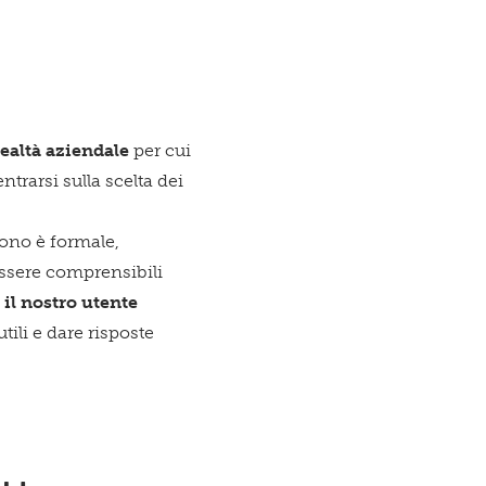
realtà aziendale
per cui
trarsi sulla scelta dei
tono è formale,
essere comprensibili
 il nostro utente
tili e dare risposte