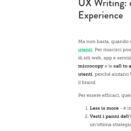
UX Writing: q
Experience
Ma non basta, quando s
utenti
. Per riuscirci po
di siti web, app e serviz
microcopy
e le
call to 
utenti
, perché aiutano
il brand.
Per essere efficaci, que
Less is more
- è i
Vesti i panni dell
un’ottima strategia