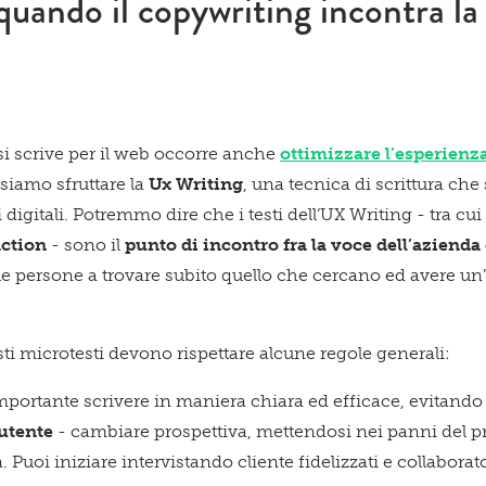
uando il copywriting incontra la
i scrive per il web occorre anche
ottimizzare l’esperienz
ssiamo sfruttare la
Ux Writing
, una tecnica di scrittura che 
i digitali. Potremmo dire che i testi dell’UX Writing - tra cu
action
- sono il
punto di incontro fra la voce dell’azienda 
 le persone a trovare subito quello che cercano ed avere u
sti microtesti devono rispettare alcune regole generali:
mportante scrivere in maniera chiara ed efficace, evitando i 
’utente
- cambiare prospettiva, mettendosi nei panni del pr
. Puoi iniziare intervistando cliente fidelizzati e collaborato