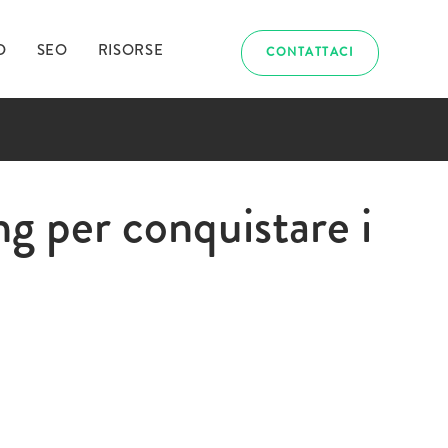
D
SEO
RISORSE
CONTATTACI
abbiamo
ng per conquistare i
uriosito?