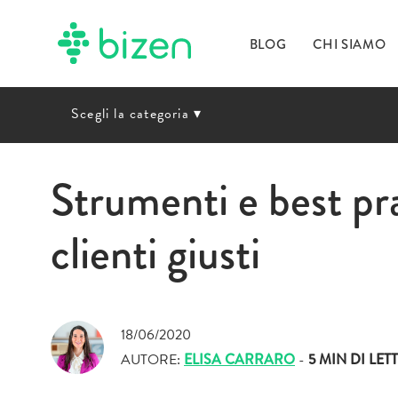
BLOG
CHI SIAMO
Scegli la categoria
▾
Strumenti e best pra
clienti giusti
18/06/2020
AUTORE:
ELISA CARRARO
-
5 MIN
DI LET