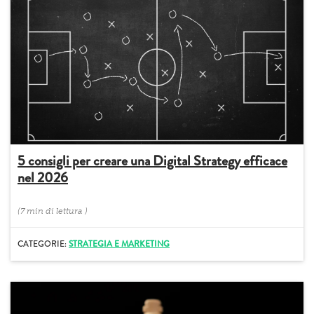
5 consigli per creare una Digital Strategy efficace
nel 2026
(
7 min
di lettura
)
CATEGORIE:
STRATEGIA E MARKETING