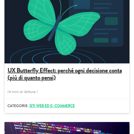
UX Butterfly Effect: perché ogni decisione conta
(più di quanto pensi)
(
4 min
di lettura
)
CATEGORIE:
SITI WEB ED E–COMMERCE