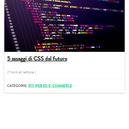
5 assaggi di CSS dal futuro
(
7 min
di lettura
)
CATEGORIE:
SITI WEB ED E–COMMERCE