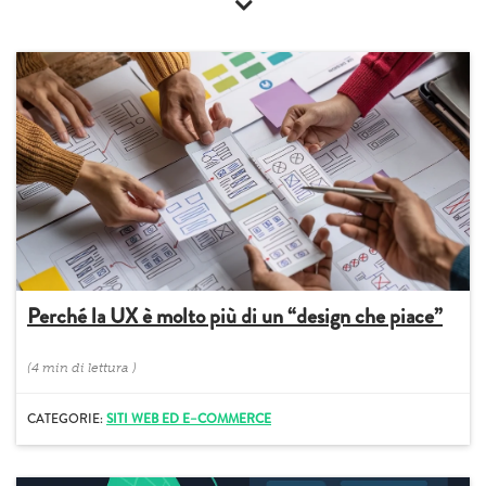
Perché la UX è molto più di un “design che piace”
(
4 min
di lettura
)
CATEGORIE:
SITI WEB ED E–COMMERCE