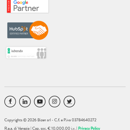
Copyrights © 2026 Bizen srl - C.f. e P.iva 03784640272
R.e.a. di Venezia | Cap. soc. € 10.000,00 i.v. |
Privacy Policy