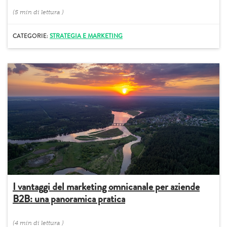
(
5 min
di lettura
)
CATEGORIE:
STRATEGIA E MARKETING
I vantaggi del marketing omnicanale per aziende
B2B: una panoramica pratica
(
4 min
di lettura
)