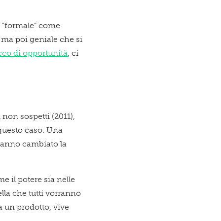
ù “formale” come
, ma poi geniale che si
cco di opportunità
, ci
.
 non sospetti (2011),
n questo caso. Una
e hanno cambiato la
 il potere sia nelle
ella che tutti vorranno
a un prodotto, vive