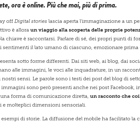
ete, ora è online. Più che mai, più di prima.
pay off
Digital stories
lascia aperta l’immaginazione a un pe
ttivo è allora
un viaggio alla scoperta delle proprie potenz
la chiave è raccontarsi. Parlare di sé, dei propri punti di fo
di sentimenti il lato umano di ciascuno, emozionare prima
resenta sotto forme differenti. Dai siti web, ai blog, dai soc
Acconsento a ricevere comun
rnano alle immagini, le voci alle inquadrature, in un raccon
 nostri sensi. Le parole sono i testi dei post del blog di sett
i e immagini sono però presenti anche nei post Facebook, 
, una forma di comunicazione diretta,
un racconto che coi
Confermo di aver preso visio
e molteplici dimensioni sensoriali.
sempi di storie. La diffusione del mobile ha facilitato la 