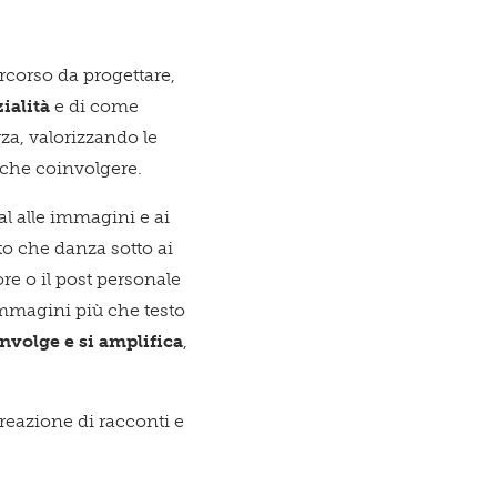
rcorso da progettare,
ialità
e di come
rza, valorizzando le
 che coinvolgere.
ial alle immagini e ai
icazioni su novità, eventi e servizi
to che danza sotto ai
ore o il post personale
immagini più che testo
nvolge e si amplifica
,
ne dell'
Informativa sul trattamento dei dati
creazione di racconti e