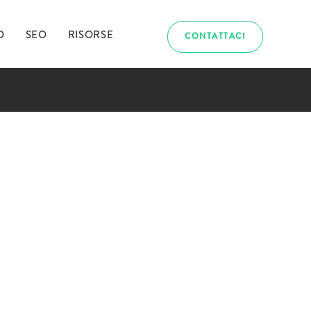
D
SEO
RISORSE
CONTATTACI
abbiamo
uriosito?