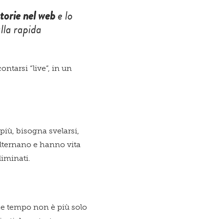
e lo
torie nel web
lla rapida
ntarsi “live”, in un
 più, bisogna svelarsi,
alternano e hanno vita
liminati.
he tempo non è più solo