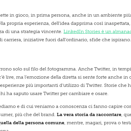
mette in gioco, in prima persona, anche in un ambiente pi
ella propria esperienza, dell’idea dapprima così inaspettata
nza di una strategia vincente.
LinkedIn Stories è un almana
i carriera, iniziative fuori dall’ordinario, sfide che ispirano
rrono solo sul filo del fotogramma. Anche Twitter, in tempi
c’è live, ma l’emozione della diretta si sente forte anche i
e esperienze più importanti d’utilizzo di Twitter. Storie ch
chi ha saputo usare Twitter per cambiare e osare.
vediamo e di cui veniamo a conoscenza ci fanno capire come
nsumer, più che del brand.
La vera storia da raccontare
, qu
quella della persona comune
, mentre, magari, prova o test
iona.