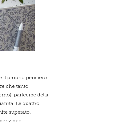
e il proprio pensiero
are che tanto
erno), partecipe della
dianità. Le quattro
mite superato.
per video.