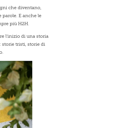
esto
 sogni che diventano,
 e parole. E anche le
empre più H2H.
 l’inizio di una storia
zio è per
torie tristi, storie di
o.