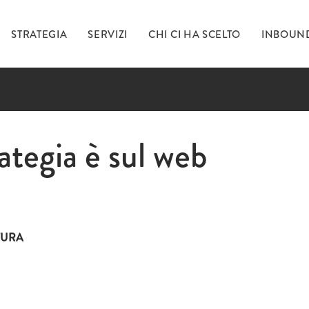
STRATEGIA
SERVIZI
CHI CI HA SCELTO
INBOUN
Ti 
rategia è sul web
inc
TURA