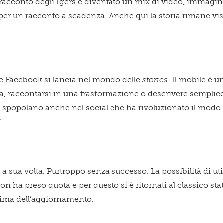
racconto degli Igers è diventato un mix di video, immagini,
r per un racconto a scadenza. Anche qui la storia rimane vi
 Facebook si lancia nel mondo delle
stories
. Il mobile è 
ia, raccontarsi in una trasformazione o descrivere semplice
a” spopolano anche nel social che ha rivoluzionato il modo 
?
a sua volta. Purtroppo senza successo. La possibilità di util
non ha preso quota e per questo si è ritornati al classico sta
prima dell’aggiornamento.