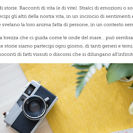
Qu
di storie. Racconti di vita (e di vite). Stralci di emozioni o
ecipi gli altri della nostra vita, in un incrocio di sentimenti
 svelano la loro anima fatta di persone, in un contesto s
na brezza che ci guida come le onde del mare… può sembrare
spa
nte storie siamo partecipi ogni giorno, di tanti generi e temi: s
oconti di fatti vissuti o discorsi che si dilungano all’infinit
te!