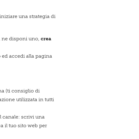
iniziare una strategia di
n ne disponi uno,
crea
ed accedi alla pagina
icazioni su novità, eventi e servizi
(ti consiglio di
ione utilizzata in tutti
ne dell'
Informativa sul trattamento dei dati
 canale: scrivi una
ca il tuo sito web per