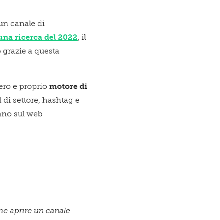
un canale di
una ricerca del 2022
, il
 grazie a questa
ero e proprio
motore di
d di settore, hashtag e
cano sul web
e aprire un canale