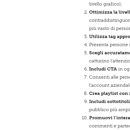
livello grafico);
Ottimizza la livel
contraddistinguono
più vasto di perso
Utilizza tag appro
Presenta persone r
Scegli accuratame
catturino l’attenzi
Includi CTA
in ogn
Consenti alle per
l’account aziendale
Crea playlist con
Includi sottotitol
pubblico più ampi
Promuovi l’intera
commenti e parteci