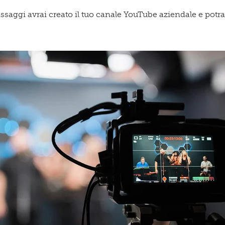
assaggi avrai creato il tuo canale YouTube aziendale e potra