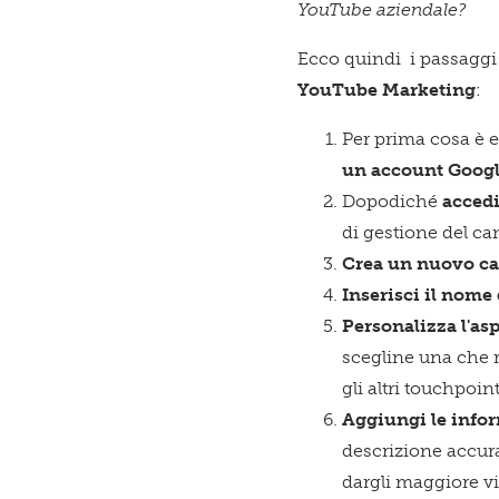
YouTube aziendale?
Ecco quindi i passagg
YouTube Marketing
:
Per prima cosa è 
un account Googl
Dopodiché
acced
di gestione del ca
Crea un nuovo ca
Inserisci il nome
Personalizza l'as
scegline una che r
gli altri touchpoint
Aggiungi le infor
descrizione accurat
dargli maggiore vis