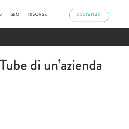
D
SEO
RISORSE
CONTATTACI
abbiamo
uTube di un’azienda
uriosito?