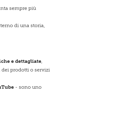
esto
venta sempre più
nterno di una storia,
zio è per
che e dettagliate
,
dei prodotti o servizi
ouTube
- sono uno