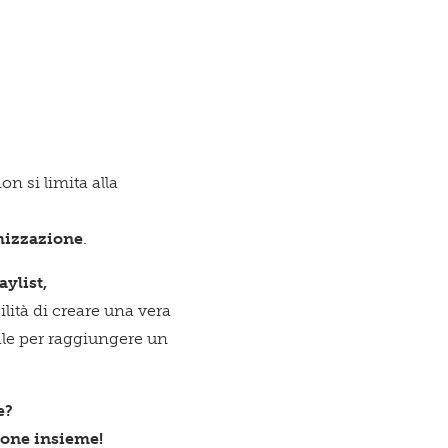
n si limita alla
imizzazione
.
aylist,
bilità di creare una vera
ale per raggiungere un
e?
mone insieme!