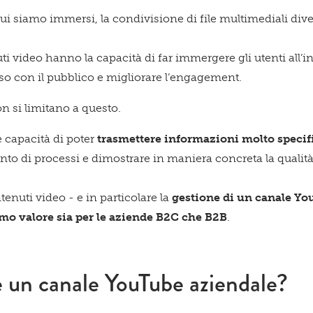
Qu
ui siamo immersi, la condivisione di file multimediali di
uti video hanno la capacità di far immergere gli utenti all’i
so con il pubblico e migliorare l’engagement.
spa
n si limitano a questo.
e capacità di poter
trasmettere informazioni molto specifi
to di processi e dimostrare in maniera concreta la qualità 
enuti video - e in particolare la
gestione di un canale Y
te!
mo valore sia per le aziende B2C che B2B
.
e un canale YouTube aziendale?