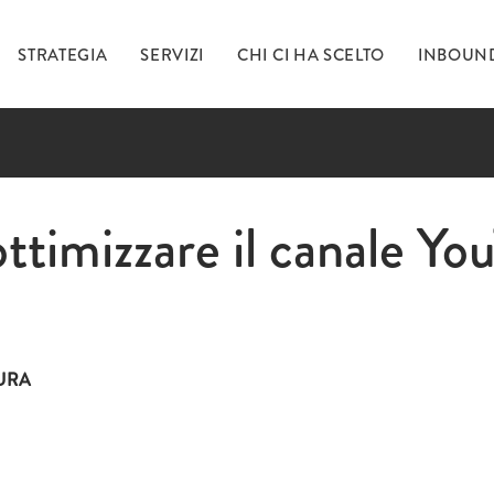
STRATEGIA
SERVIZI
CHI CI HA SCELTO
INBOUN
Ti 
ttimizzare il canale Yo
inc
TURA