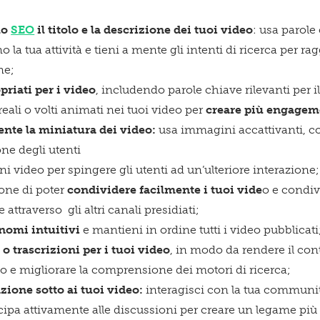
lo
SEO
il titolo e la descrizione dei tuoi video
: usa parole
 la tua attività e tieni a mente gli intenti di ricerca per 
ne;
priati per i video
, includendo parole chiave rilevanti per il
eali o volti animati nei tuoi video per
creare più engagem
nte la miniatura dei video:
usa immagini accattivanti, co
one degli utenti
i video per spingere gli utenti ad un’ulteriore interazione;
sone di poter
condividere facilmente i tuoi vide
o e condiv
 attraverso gli altri canali presidiati;
 nomi intuitivi
e mantieni in ordine tutti i video pubblicati
i o trascrizioni per i tuoi video
, in modo da rendere il con
o e migliorare la comprensione dei motori di ricerca;
zione sotto ai tuoi video:
interagisci con la tua communit
pa attivamente alle discussioni per creare un legame più s