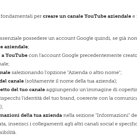
i fondamentali per
creare un canale YouTube aziendale
e 
essenziale possedere un account Google quindi, se già no
e aziendale
;
i a YouTube
con l’account Google precedentemente creato 
nale;
Acconsento a ricevere comun
nale
salezionando l'opzione "Azienda o altro nome";
 del canale
(solitamente il nome della tua azienda);
petto del tuo canale
aggiungendo un'immagine di copertina 
ispecchi l'identità del tuo brand, coerente con la comunicaz
Confermo di aver preso visio
);
mazioni della tua azienda
nella sezione "Informazioni" del
a, inserisci i collegamenti agli altri canali social e specifi
ibilità.